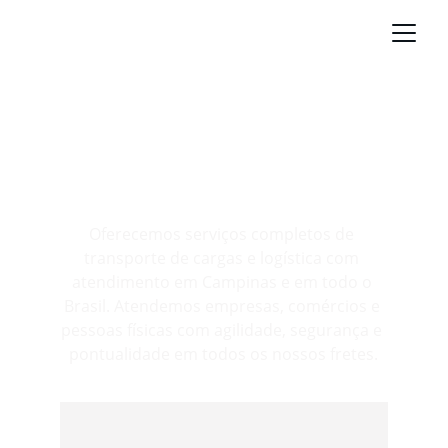
Serviços de Transporte e 
Logística em Campinas 
para Todo o Brasil
Oferecemos serviços completos de 
transporte de cargas e logística com 
atendimento em Campinas e em todo o 
Brasil. Atendemos empresas, comércios e 
pessoas físicas com agilidade, segurança e 
pontualidade em todos os nossos fretes.