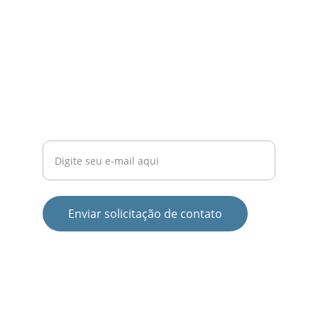
LOGÍSTICA
contato@transportadoracampinas.com
(19) 99906-0090
SERVIÇO
Seu e-mail para contato
Enviar solicitação de contato
© 2025 Todos direitos reservados